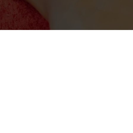
Nous trouver
Nom :
Maxime Bardouin : Spécialiste anti-âge
Adresse :
3, Bd Beau Rivage
13008
Marseille
Numéro de Siret :
92300892400014
Numéro de TVA :
FR85923008924
Pour les mentions relatives à l'utilisation du se
Nous trouver
3, Bd Beau Rivage
13008
Marseille