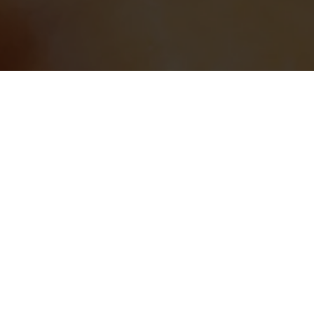
porter aux
CGU de Planity
.
s
NOUS SUIVRE
es
Maxime Bardouin : Spécialiste anti-
âge